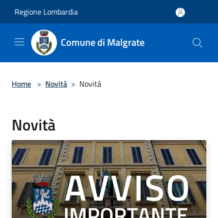
Salta al contenuto principale
Regione Lombardia
Comune di Malgrate
Home
>
Novità
>
Novità
Novità