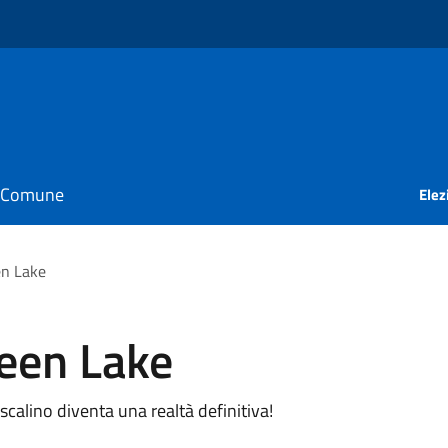
il Comune
Elez
n Lake
een Lake
calino diventa una realtà definitiva!