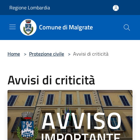
Salta al contenuto principale
Regione Lombardia
Comune di Malgrate
Home
>
Protezione civile
>
Avvisi di criticità
Avvisi di criticità