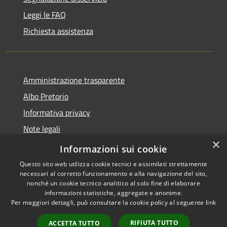
Leggi le FAQ
Richiesta assistenza
Amministrazione trasparente
Albo Pretorio
Informativa privacy
Note legali
×
Dichiarazione di accessibilità
Informazioni sui cookie
Questo sito web utilizza cookie tecnici e assimilati strettamente
necessari al corretto funzionamento e alla navigazione del sito,
nonché un cookie tecnico analitico al solo fine di elaborare
informazioni statistiche, aggregate e anonime.
RSS
Copyright © 2026 • Comune di
Per maggiori dettagli, può consultare la cookie policy al seguente
link
Accessibilità
Malgrate • Powered by
Privacy
Municipium
Accesso
•
RIFIUTA TUTTO
ACCETTA TUTTO