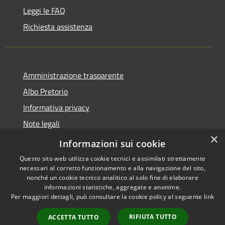
Leggi le FAQ
Richiesta assistenza
Amministrazione trasparente
Albo Pretorio
Informativa privacy
Note legali
×
Dichiarazione di accessibilità
Informazioni sui cookie
Questo sito web utilizza cookie tecnici e assimilati strettamente
necessari al corretto funzionamento e alla navigazione del sito,
nonché un cookie tecnico analitico al solo fine di elaborare
informazioni statistiche, aggregate e anonime.
RSS
Copyright © 2026 • Comune di
Per maggiori dettagli, può consultare la cookie policy al seguente
link
Accessibilità
Malgrate • Powered by
Privacy
Municipium
Accesso
•
RIFIUTA TUTTO
ACCETTA TUTTO