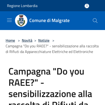
Salta al contenuto principale
Regione Lombardia
Comune di Malgrate
Home
>
Novità
>
Notizie
>
Campagna "Do you RAEE?" - sensibilizzazione alla raccolta
di Rifiuti da Apparecchiature Elettriche ed Elettroniche
Campagna "Do you
RAEE?" -
sensibilizzazione alla
raccolta di Rifiuti da