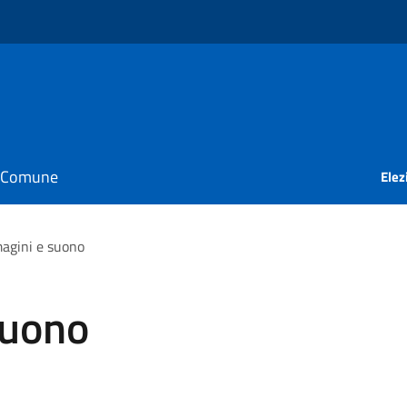
il Comune
Elez
agini e suono
suono