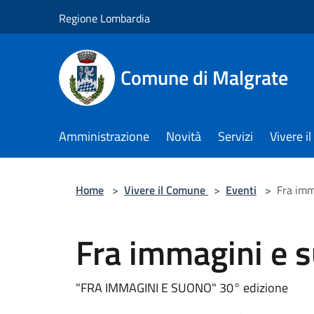
Salta al contenuto principale
Regione Lombardia
Comune di Malgrate
Amministrazione
Novità
Servizi
Vivere 
Home
>
Vivere il Comune
>
Eventi
>
Fra imm
Fra immagini e 
"FRA IMMAGINI E SUONO" 30° edizione