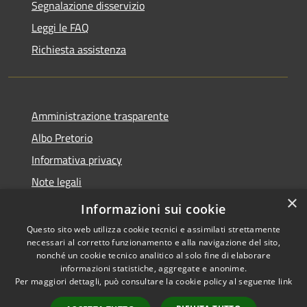
Segnalazione disservizio
Leggi le FAQ
Richiesta assistenza
Amministrazione trasparente
Albo Pretorio
Informativa privacy
Note legali
×
Dichiarazione di accessibilità
Informazioni sui cookie
Questo sito web utilizza cookie tecnici e assimilati strettamente
necessari al corretto funzionamento e alla navigazione del sito,
nonché un cookie tecnico analitico al solo fine di elaborare
informazioni statistiche, aggregate e anonime.
RSS
Copyright © 2026 • Comune di
Per maggiori dettagli, può consultare la cookie policy al seguente
link
Accessibilità
Malgrate • Powered by
Privacy
Municipium
Accesso
•