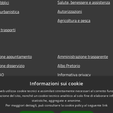
Salute, benessere e assistenza
bblici
Autorizzazioni
 urbanistica
Agricoltura e pesca
 trasporti
ione appuntamento
Amministrazione trasparente
one disservizio
Albo Pretorio
FAQ
Informativa privacy
Informazioni sui cookie
 assistenza
Note legali
web utilizza cookie tecnici e assimilati strettamente necessari al corretto fu
Dichiarazione di accessibilità
azione del sito, nonché un cookie tecnico analitico al solo fine di elaborare i
statistiche, aggregate e anonime.
Per maggiori dettagli, può consultare la cookie policy al seguente
link