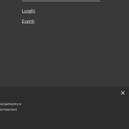
Luoghi
Eventi
×
nzionamento e
nformazioni