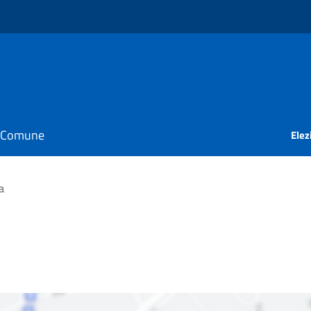
il Comune
Elez
a