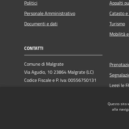
Politici
Appalti pu
Personale Amministrativo
Catasto e
Documenti e dati
Turismo
Mobilità e
CONTATTI
Comune di Malgrate
Prenotaz
Via Agudio, 10 23864 Malgrate (LC)
Segnalazi
Codice Fiscale e P. Iva: 00556750131
Leggi le 
PEC:
Richiesta
comune.malgrate@pec.regione.lombardia.it
Questo sito 
Centralino Unico: 0341-202.000
alla navig