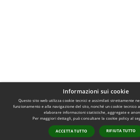
Informazioni sui cookie
Questo sito web utilizza cookie tecnici e assimilati strettamente ne
funzionamento e alla navigazione del sito, nonché un cookie tecnico ana
elaborare informazioni statistiche, aggregate e ano
Per maggiori dettagli, può consultare la cookie policy al s
RIFIUTA TUTTO
ACCETTA TUTTO