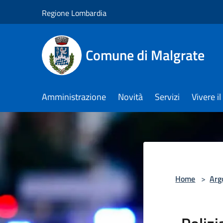
Salta al contenuto principale
Regione Lombardia
Comune di Malgrate
Amministrazione
Novità
Servizi
Vivere 
Home
>
Arg