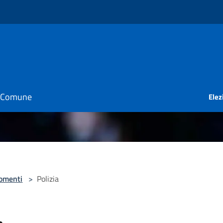
il Comune
Elez
omenti
>
Polizia